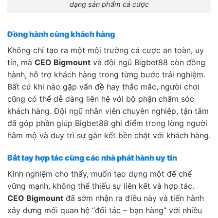
dạng sản phẩm cá cược
Đồng hành cùng khách hàng
Không chỉ tạo ra một môi trường cá cược an toàn, uy
tín, mà
CEO Bigmount
và đội ngũ Bigbet88 còn đồng
hành, hỗ trợ khách hàng trong từng bước trải nghiệm.
Bất cứ khi nào gặp vấn đề hay thắc mắc, người chơi
cũng có thể dễ dàng liên hệ với bộ phận chăm sóc
khách hàng. Đội ngũ nhân viên chuyên nghiệp, tận tâm
đã góp phần giúp Bigbet88 ghi điểm trong lòng người
hâm mộ và duy trì sự gắn kết bền chặt với khách hàng.
Bắt tay hợp tác cùng các nhà phát hành uy tín
Kinh nghiệm cho thấy, muốn tạo dựng một đế chế
vững mạnh, không thể thiếu sự liên kết và hợp tác.
CEO Bigmount
đã sớm nhận ra điều này và tiến hành
xây dựng mối quan hệ “đối tác – bạn hàng” với nhiều