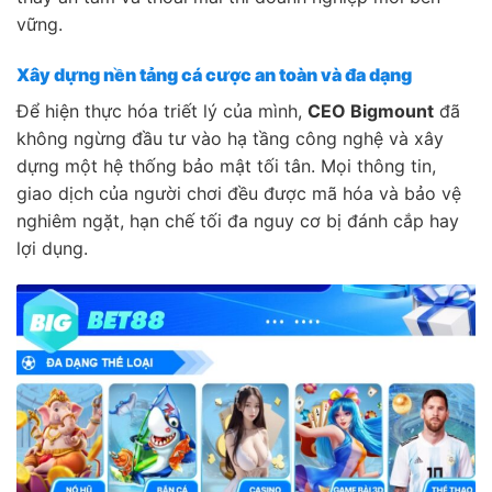
vững.
Xây dựng nền tảng cá cược an toàn và đa dạng
Để hiện thực hóa triết lý của mình,
CEO Bigmount
đã
không ngừng đầu tư vào hạ tầng công nghệ và xây
dựng một hệ thống bảo mật tối tân. Mọi thông tin,
giao dịch của người chơi đều được mã hóa và bảo vệ
nghiêm ngặt, hạn chế tối đa nguy cơ bị đánh cắp hay
lợi dụng.