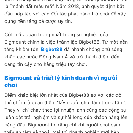
là “mảnh đất màu mỡ”. Năm 2018, anh quyết định bắt
đầu hợp tác với các đối tác phát hành trò chơi để xây
dựng nền tảng cá cược uy tín.
Cột mốc quan trọng nhất trong sự nghiệp của
Bigmount chính là việc thành lập Bigbet88. Từ một nền
tảng khiêm tốn,
Bigbet88
đã nhanh chóng phủ sóng
khắp các nước Đông Nam Á và trở thành điểm đến
đáng tin cậy cho hàng triệu tay chơi.
Bigmount và triết lý kinh doanh vì người
chơi
Điểm khác biệt lớn nhất của Bigbet88 so với các đối
thủ chính là quan điểm “lấy người chơi làm trung tâm”.
Thay vì chỉ chạy theo lợi nhuận, anh cùng các cộng sự
luôn đặt trải nghiệm và sự hài lòng của khách hàng lên
hàng đầu. Bigmount tin rằng chỉ khi người chơi cảm
thấy an tâm và thoải mái thì doanh nghiệp mới bền