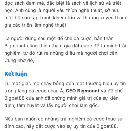
đọc sách đam mê, đặc biệt là sách về lịch sử và triết
học. Anh cũng là người yêu thích nghệ thuật, sở hữu
một bộ sưu tập tranh khiêm tốn và thường xuyên tham
gia các triển lãm nghệ thuật.
Là người đứng sau một đế chế cá cược, bản thân
Bigmount cũng thích tham gia đặt cược để tự mình trải
nghiệm, từ đó rút ra những điều mà người chơi cần.
Cũng nhờ đó,
Kết luận
Từ một giấc mơ cháy bỏng đến một thương hiệu uy tín
trong làng cá cược châu Á,
CEO Bigmount
và đế chế
Bigbet88 của anh đã chứng minh giá trị của sự kiên
định, tâm huyết và lấy người chơi làm gốc.
Nếu bạn muốn có những trải nghiệm cá cược thực sự
đỉnh cao, hãy đặt cược vào sự uy tín của Bigbet88.