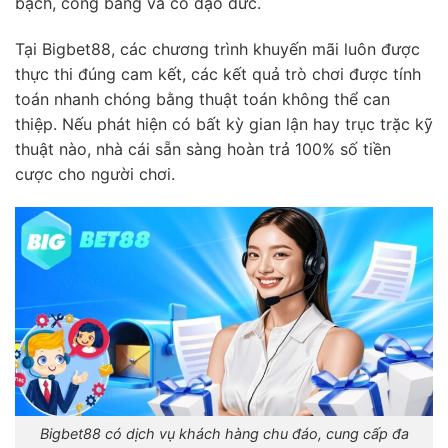
bạch, công bằng và có đạo đức.
Tại Bigbet88, các chương trình khuyến mãi luôn được
thực thi đúng cam kết, các kết quả trò chơi được tính
toán nhanh chóng bằng thuật toán không thể can
thiệp. Nếu phát hiện có bất kỳ gian lận hay trục trặc kỹ
thuật nào, nhà cái sẵn sàng hoàn trả 100% số tiền
cược cho người chơi.
Bigbet88 có dịch vụ khách hàng chu đáo, cung cấp đa