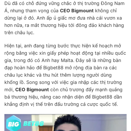
Dù đã có chỗ đứng vững chắc ở thị trường Đông Nam
Á, nhưng tham vọng của
CEO Bigmount
không chỉ
dừng lại ở đó. Anh ấp ủ giấc mơ đưa nhà cái vươn xa
hơn nữa, ra mắt thương hiệu tới đông đảo khách hàng
trên châu lục.
Hiện tại, anh đang từng bước thực hiện kế hoạch mở
rộng bằng việc xin giấy phép hoạt động tại nhiều quốc
gia, trong đó có Anh hay Malta. Đây sẽ là những bàn
đạp hoàn hảo để Bigbet88 mở rộng địa bàn ra các
châu lục khác và thu hút thêm lượng người dùng
khổng lồ. Song song với việc gia nhập các thị trường
mới,
CEO Bigmount
còn chủ trương đẩy mạnh quảng
bá thương hiệu, nâng cao nhận diện để Bigbet88 dần
khẳng định vị thế trên đấu trường cá cược quốc tế.