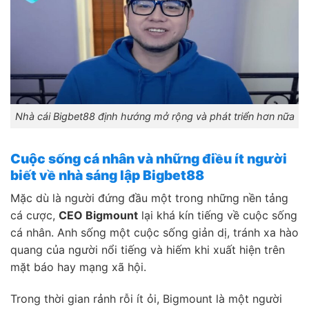
Nhà cái Bigbet88 định hướng mở rộng và phát triển hơn nữa
Cuộc sống cá nhân và những điều ít người
biết về nhà sáng lập Bigbet88
Mặc dù là người đứng đầu một trong những nền tảng
cá cược,
CEO Bigmount
lại khá kín tiếng về cuộc sống
cá nhân. Anh sống một cuộc sống giản dị, tránh xa hào
quang của người nổi tiếng và hiếm khi xuất hiện trên
mặt báo hay mạng xã hội.
Trong thời gian rảnh rỗi ít ỏi, Bigmount là một người