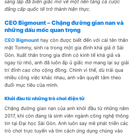
sáng lập đã biến giấc mơ về một nền tảng cá cược
đẳng cấp quốc tế trở thành hiện thực.
CEO Bigmount – Chặng đường gian nan và
những dấu mốc quan trọng
CEO Bigmount
hay còn được biết đến với cái tên thân
mật Tommy, sinh ra trong một gia đình khá giả ở Sài
Gòn. Xuất thân trong gia đình có kinh tế khá giả và
ngay từ nhỏ, anh đã luôn ấp ủ giấc mơ mang lại sự giải
trí đỉnh cao cho cộng đồng. Chính vì thế, dù trải qua
nhiều công việc khác nhau, anh vẫn quyết tâm theo
đuổi mục tiêu của mình.
Khởi đầu từ những trò chơi điện tử
Chặng đường gian nan của anh khởi đầu từ những năm
2017, khi còn đang là sinh viên ngành công nghệ thông
tin tại Đại học Sài Gòn. Anh luôn say mê phát triển các
trò chơi trực tuyến và tìm cách ứng dụng chúng vào