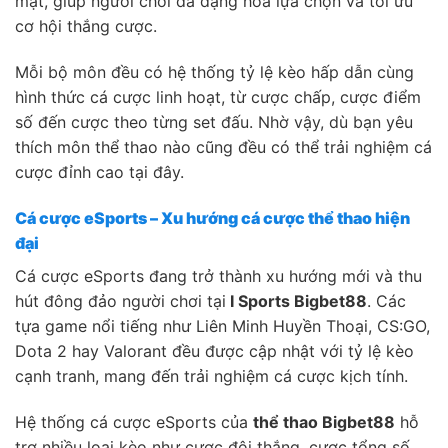
mặt, giúp người chơi đa dạng hóa lựa chọn và tối ưu
cơ hội thắng cược.
Mỗi bộ môn đều có hệ thống tỷ lệ kèo hấp dẫn cùng
hình thức cá cược linh hoạt, từ cược chấp, cược điểm
số đến cược theo từng set đấu. Nhờ vậy, dù bạn yêu
thích môn thể thao nào cũng đều có thể trải nghiệm cá
cược đỉnh cao tại đây.
Cá cược eSports – Xu hướng cá cược thể thao hiện
đại
Cá cược eSports đang trở thành xu hướng mới và thu
hút đông đảo người chơi tại
I Sports Bigbet88
. Các
tựa game nổi tiếng như Liên Minh Huyền Thoại, CS:GO,
Dota 2 hay Valorant đều được cập nhật với tỷ lệ kèo
cạnh tranh, mang đến trải nghiệm cá cược kịch tính.
Hệ thống cá cược eSports của
thể thao Bigbet88
hỗ
trợ nhiều loại kèo như cược đội thắng, cược tổng số