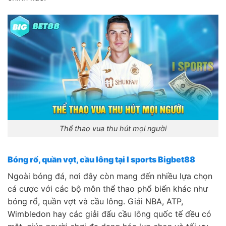
Thể thao vua thu hút mọi người
Bóng rổ, quần vợt, cầu lông tại I sports Bigbet88
Ngoài bóng đá, nơi đây còn mang đến nhiều lựa chọn
cá cược với các bộ môn thể thao phổ biến khác như
bóng rổ, quần vợt và cầu lông. Giải NBA, ATP,
Wimbledon hay các giải đấu cầu lông quốc tế đều có