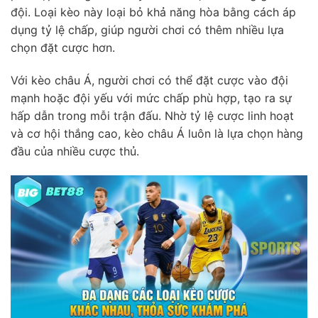
đội. Loại kèo này loại bỏ khả năng hòa bằng cách áp
dụng tỷ lệ chấp, giúp người chơi có thêm nhiều lựa
chọn đặt cược hơn.
Với kèo châu Á, người chơi có thể đặt cược vào đội
mạnh hoặc đội yếu với mức chấp phù hợp, tạo ra sự
hấp dẫn trong mỗi trận đấu. Nhờ tỷ lệ cược linh hoạt
và cơ hội thắng cao, kèo châu Á luôn là lựa chọn hàng
đầu của nhiều cược thủ.