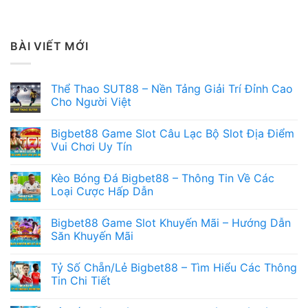
BÀI VIẾT MỚI
Thể Thao SUT88 – Nền Tảng Giải Trí Đỉnh Cao
Cho Người Việt
Bigbet88 Game Slot Câu Lạc Bộ Slot Địa Điểm
Vui Chơi Uy Tín
Kèo Bóng Đá Bigbet88 – Thông Tin Về Các
Loại Cược Hấp Dẫn
Bigbet88 Game Slot Khuyến Mãi – Hướng Dẫn
Săn Khuyến Mãi
Tỷ Số Chẵn/Lẻ Bigbet88 – Tìm Hiểu Các Thông
Tin Chi Tiết