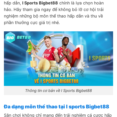
hấp dẫn,
I Sports Bigbet88
chính là lựa chọn hoàn
hảo. Hãy tham gia ngay để không bỏ lỡ cơ hội trải
nghiệm những bộ môn thể thao hấp dẫn và thu về
phần thưởng cực giá trị nhé.
Thông tin cơ bản về I Sports Bigbet88
Đa dạng môn thể thao tại I sports Bigbet88
Sân chơi không chỉ mang đến trải nghiệm cá cược hấp