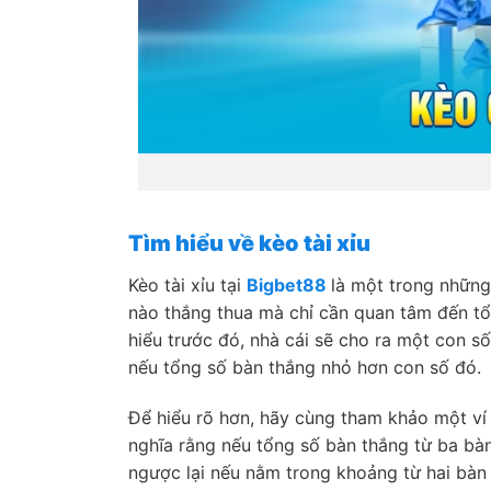
Tìm hiểu về kèo tài xỉu
Kèo tài xỉu tại
Bigbet88
là một trong những
nào thắng thua mà chỉ cần quan tâm đến tổn
hiểu trước đó, nhà cái sẽ cho ra một con số
nếu tổng số bàn thắng nhỏ hơn con số đó.
Để hiểu rõ hơn, hãy cùng tham khảo một ví dụ
nghĩa rằng nếu tổng số bàn thắng từ ba bàn 
ngược lại nếu nằm trong khoảng từ hai bàn