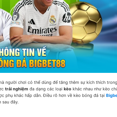
mà người chơi có thể
dùng
để tăng thêm sự kích thích tron
ược
trải nghiệm
đa dạng các loại
kèo
khác nhau như kèo ch
cược phụ khác hấp dẫn. Điều rõ hơn về kèo bóng đá tại
Bigb
n sau đây.