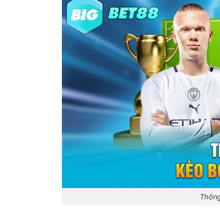
Thông