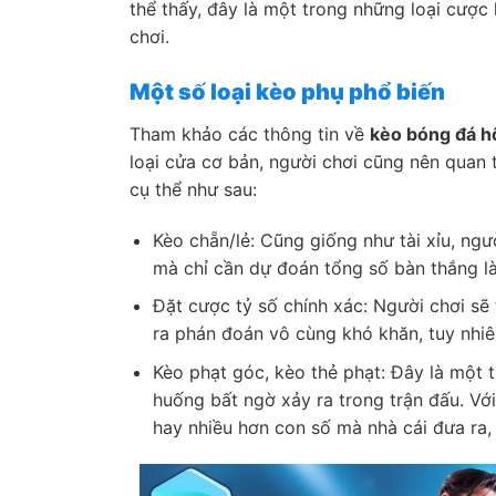
thể thấy, đây là một trong những loại cược
chơi.
Một số loại kèo phụ phổ biến
Tham khảo các thông tin về
kèo bóng đá h
loại cửa cơ bản, người chơi cũng nên quan 
cụ thể như sau:
Kèo chẵn/lẻ: Cũng giống như tài xỉu, ng
mà chỉ cần dự đoán tổng số bàn thắng là
Đặt cược tỷ số chính xác: Người chơi sẽ 
ra phán đoán vô cùng khó khăn, tuy nhi
Kèo phạt góc, kèo thẻ phạt: Đây là một t
huống bất ngờ xảy ra trong trận đấu. Với
hay nhiều hơn con số mà nhà cái đưa ra,