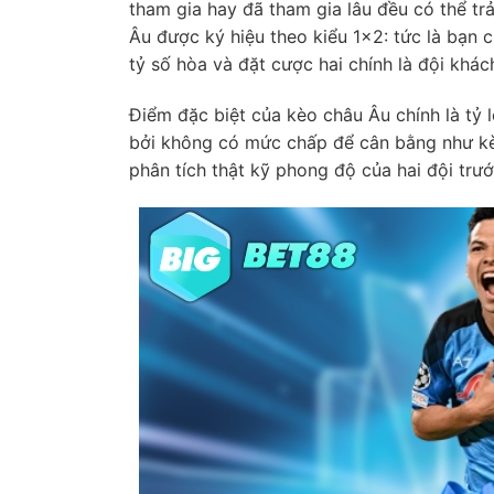
tham gia hay đã tham gia lâu đều có thể tr
Âu được ký hiệu theo kiểu 1×2: tức là bạn c
tỷ số hòa và đặt cược hai chính là đội khác
Điểm đặc biệt của kèo châu Âu chính là tỷ l
bởi không có mức chấp để cân bằng như kèo 
phân tích thật kỹ phong độ của hai đội trướ