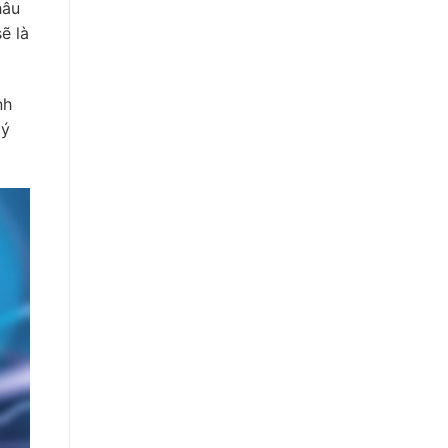
hâu
ẽ là
nh
 ý