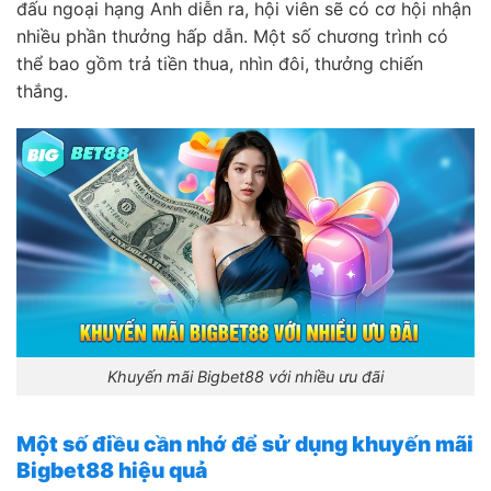
đấu ngoại hạng Anh diễn ra, hội viên sẽ có cơ hội nhận
nhiều phần thưởng hấp dẫn. Một số chương trình có
thể bao gồm trả tiền thua, nhìn đôi, thưởng chiến
thắng.
Khuyến mãi Bigbet88 với nhiều ưu đãi
Một số điều cần nhớ để sử dụng khuyến mãi
Bigbet88 hiệu quả