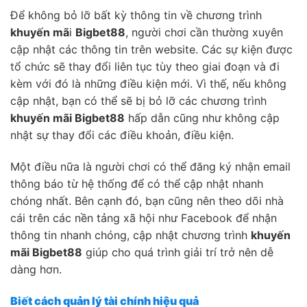
Để không bỏ lỡ bất kỳ thông tin về chương trình
khuyến mã
i
Bigbet88
, người chơi cần thường xuyên
cập nhật các thông tin trên website. Các sự kiện được
tổ chức sẽ thay đổi liên tục tùy theo giai đoạn và đi
kèm với đó là những điều kiện mới. Vì thế, nếu không
cập nhật, bạn có thể sẽ bị bỏ lỡ các chương trình
khuyến mãi Bigbet88
hấp dẫn cũng như không cập
nhật sự thay đổi các điều khoản, điều kiện.
Một điều nữa là người chơi có thể đăng ký nhận email
thông báo từ hệ thống để có thể cập nhật nhanh
chóng nhất. Bên cạnh đó, bạn cũng nên theo dõi nhà
cái trên các nền tảng xã hội như Facebook để nhận
thông tin nhanh chóng, cập nhật chương trình
khuyến
mãi Bigbet88
giúp cho quá trình giải trí trở nên dễ
dàng hơn.
Biết cách quản lý tài chính hiệu quả