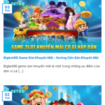
03
Th4
Bigbet88 Game Slot Khuyến Mãi – Hướng Dẫn Săn Khuyến Mãi
Bigbet88 game slot khuyến mãi là một trong những ưu điểm của
đơn vị cá [...]
02
Th4