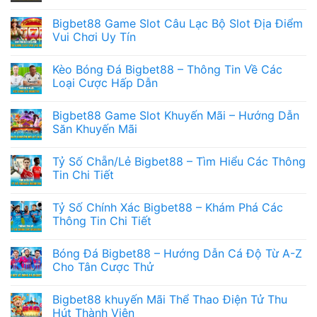
Bigbet88 Game Slot Câu Lạc Bộ Slot Địa Điểm
Vui Chơi Uy Tín
Kèo Bóng Đá Bigbet88 – Thông Tin Về Các
Loại Cược Hấp Dẫn
Bigbet88 Game Slot Khuyến Mãi – Hướng Dẫn
Săn Khuyến Mãi
Tỷ Số Chẵn/Lẻ Bigbet88 – Tìm Hiểu Các Thông
Tin Chi Tiết
Tỷ Số Chính Xác Bigbet88 – Khám Phá Các
Thông Tin Chi Tiết
Bóng Đá Bigbet88 – Hướng Dẫn Cá Độ Từ A-Z
Cho Tân Cược Thử
Bigbet88 khuyến Mãi Thể Thao Điện Tử Thu
Hút Thành Viên