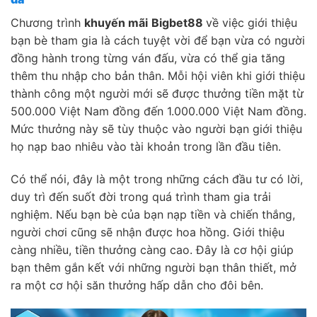
Chương trình
khuyến mãi
Bigbet88
về việc giới thiệu
bạn bè tham gia là cách tuyệt vời để bạn vừa có người
đồng hành trong từng ván đấu, vừa có thể gia tăng
thêm thu nhập cho bản thân. Mỗi hội viên khi giới thiệu
thành công một người mới sẽ được thưởng tiền mặt từ
500.000 Việt Nam đồng đến 1.000.000 Việt Nam đồng.
Mức thưởng này sẽ tùy thuộc vào người bạn giới thiệu
họ nạp bao nhiêu vào tài khoản trong lần đầu tiên.
Có thể nói, đây là một trong những cách đầu tư có lời,
duy trì đến suốt đời trong quá trình tham gia trải
nghiệm. Nếu bạn bè của bạn nạp tiền và chiến thắng,
người chơi cũng sẽ nhận được hoa hồng. Giới thiệu
càng nhiều, tiền thưởng càng cao. Đây là cơ hội giúp
bạn thêm gắn kết với những người bạn thân thiết, mở
ra một cơ hội săn thưởng hấp dẫn cho đôi bên.