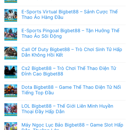
E-Sports Virtual Bigbet88 – Sảnh Cược Thể
Thao Ảo Hàng Đầu
E-Sports Pingoal Bigbet88 – Tận Hưởng Thể
Thao Ảo Sôi Động
Call Of Duty Bigbet88 – Trò Chơi Sinh Tử Hấp
Dẫn Không Hồi Kết
Cs2 Bigbet88 – Trò Chơi Thể Thao Điện Tử
Đỉnh Cao Bigbet88
Dota Bigbet88 – Game Thể Thao Điện Tử Nổi
Tiếng Top Đầu
LOL Bigbet88 – Thế Giới Liên Minh Huyền
Thoại Đầy Hấp Dẫn
Máy Ngọc Lục Bảo Bigbet88 – Game Slot Hấp