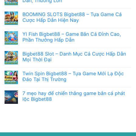
Dẫn, Thưởng Lớn
BOOMING SLOTS Bigbet88 – Tựa Game Cá
Cược Hấp Dẫn Hiện Nay
Yl Fish Bigbet88 – Game Bắn Cá Đỉnh Cao,
Phần Thưởng Hấp Dẫn
Bigbet88 Slot – Danh Mục Cá Cược Hấp Dẫn
Mọi Thời Đại
Twin Spin Bigbet88 – Tựa Game Mới Lạ Độc
Đáo Tại Thị Trường
7 mẹo hay để chiến thắng game bắn cá phát
lộc Bigbet88