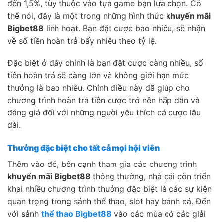
đến 1,5%, tùy thuộc vào tựa game bạn lựa chọn. Có
thể nói, đây là một trong những hình thức
khuyến mãi
Bigbet88
linh hoạt. Bạn đặt cược bao nhiêu, sẽ nhận
về số tiền hoàn trả bấy nhiêu theo tỷ lệ.
Đặc biệt ở đây chính là bạn đặt cược càng nhiều, số
tiền hoàn trả sẽ càng lớn và không giới hạn mức
thưởng là bao nhiêu. Chính điều này đã giúp cho
chương trình hoàn trả tiền cược trở nên hấp dẫn và
đáng giá đối với những người yêu thích cá cược lâu
dài.
Thưởng đặc biệt cho tất cả mọi hội viên
Thêm vào đó, bên cạnh tham gia các chương trình
khuyến mãi
Bigbet88
thông thường, nhà cái còn triển
khai nhiều chương trình thưởng đặc biệt là các sự kiện
quan trọng trong sảnh thể thao, slot hay bánh cá. Đến
với sảnh
thể thao Bigbet88
vào các mùa có các giải