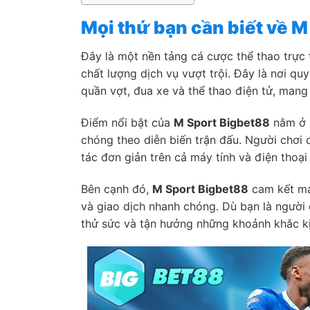
Mọi thứ bạn cần biết về 
Đây là một nền tảng cá cược thể thao trực 
chất lượng dịch vụ vượt trội. Đây là nơi q
quần vợt, đua xe và thể thao điện tử, mang
Điểm nổi bật của
M Sport Bigbet88
nằm ở h
chóng theo diễn biến trận đấu. Người chơi 
tác đơn giản trên cả máy tính và điện thoại
Bên cạnh đó,
M Sport Bigbet88
cam kết man
và giao dịch nhanh chóng. Dù bạn là người 
thử sức và tận hưởng những khoảnh khắc kị