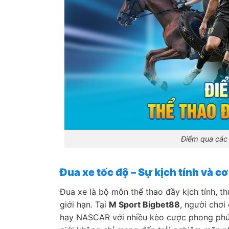
Điểm qua các
Đua xe tốc độ – Sự kịch tính và cơ
Đua xe là bộ môn thể thao đầy kịch tính, 
giới hạn. Tại
M Sport Bigbet88
, người chơi
hay NASCAR với nhiều kèo cược phong phú.