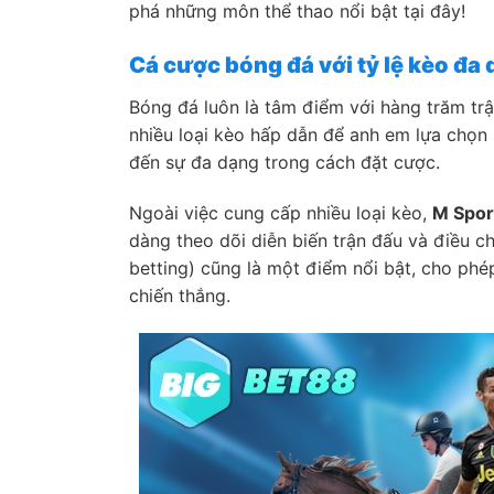
phá những môn thể thao nổi bật tại đây!
Cá cược bóng đá với tỷ lệ kèo đa
Bóng đá luôn là tâm điểm với hàng trăm trậ
nhiều loại kèo hấp dẫn để anh em lựa chọn 
đến sự đa dạng trong cách đặt cược.
Ngoài việc cung cấp nhiều loại kèo,
M Spor
dàng theo dõi diễn biến trận đấu và điều ch
betting) cũng là một điểm nổi bật, cho phé
chiến thắng.