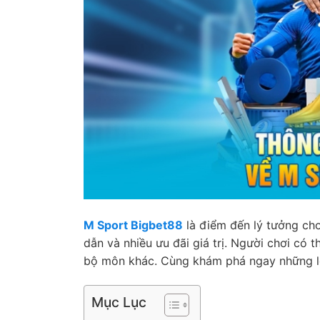
M Sport Bigbet88
là điểm đến lý tưởng cho
dẫn và nhiều ưu đãi giá trị. Người chơi có 
bộ môn khác. Cùng khám phá ngay những lợi
Mục Lục