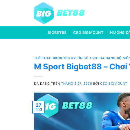
Chuyển
đến
nội
dung
BIGBET88
CEO BIGMOUNT
HƯỚNG D
THỂ THAO BIGBET88 UY TÍN SỐ 1 VỚI ĐA DẠNG BỘ MÔ
M Sport Bigbet88 – Chơi
ĐÃ ĐĂNG TRÊN
THÁNG 3 27, 2025
BỞI
CEO BIGMOUNT
27
Th3