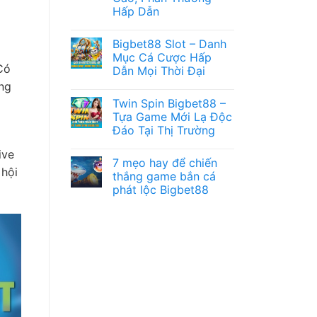
Hấp Dẫn
Bigbet88 Slot – Danh
Mục Cá Cược Hấp
Có
Dẫn Mọi Thời Đại
ang
Twin Spin Bigbet88 –
Tựa Game Mới Lạ Độc
Đáo Tại Thị Trường
ive
7 mẹo hay để chiến
 hội
thắng game bắn cá
phát lộc Bigbet88