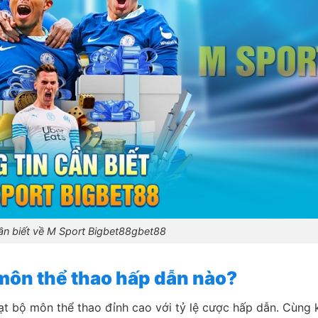
ần biết về M Sport Bigbet88gbet88
môn thể thao hấp dẫn nào?
t bộ môn thể thao đỉnh cao với tỷ lệ cược hấp dẫn. Cùng